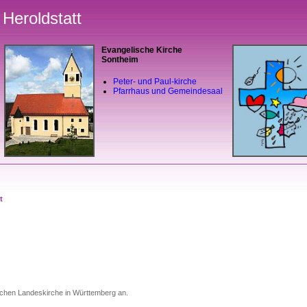
Heroldstatt
Evangelische Kirche
Sontheim
Peter- und Paul-kirche
Pfarrhaus und Gemeindesaal
t
schen Landeskirche in Württemberg an.