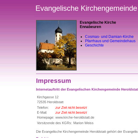
Evangelische Kirchengemeinde 
Evangelische Kirche
Ennabeuren
Cosmas- und Damian-Kirche
Pfarrhaus und Gemeindehaus
Geschichte
Impressum
Internetauftritt der Evangelischen Kirchengemeinde Heroldstat
Kirchgasse 12
72535 Heroldstatt
Telefon:
zur Zeit nicht besetzt
E-Mail:
zur Zeit nicht besetzt
Homepage:
www.kirche-heroldstatt.de
Vorsitzende des KGRs:
Marion Weiss
Die Evangelische Kirchengemeinde Heroldstatt gehört der Evangeli