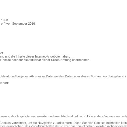
n 1998
uren" von September 2016
et.
tung und die Inhalte dieser Internet-Angebote haben,
e Inhalte noch für die Aktualität dieser Seiten Haftung übernehmen.
roldstatt und bei jedem Abruf einer Datei werden Daten über diesen Vorgang vorübergehend in 
ichert:
esserung des Angebots ausgewertet und anschließend gelöscht. Eine andere Verwendung oder W
 Cookies verwendet, um die Navigation zu erleichtern. Diese Session Cookies beinhalten kei
e es ermöglichen, das Zugriffsverhalten der Nutzer nachzuvollziehen, werden nicht eingesetz