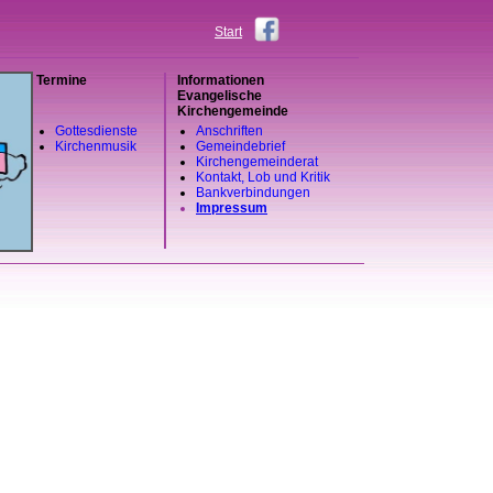
Start
Termine
Informationen
Evangelische
Kirchengemeinde
Gottesdienste
Anschriften
Kirchenmusik
Gemeindebrief
Kirchengemeinderat
Kontakt, Lob und Kritik
Bankverbindungen
Impressum