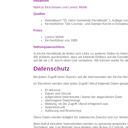
Redaktion
Markus Kirschmann
und
Lorenz Mühle
Quellen
Heimatbuch "25 Jahre Gemeinde Heroldstatt" 1. Auflage vo
Kirchenführer "Die Cosmas- und Damian-Kirche in Ennabe
Fotos
Lorenz Mühle
Kirchenführer von 1985
Haftungsausschluss
In kirche-heroldstatt.de finden sich Links zu anderen Seiten im Intern
Wir erklären ausdrücklich, dass wir keinerlei Einfluss auf die Gestal
auf die wir z.B. durch einen Link verweisen. Wir können weder für di
Datenschutz
Bei jedem Zugriff eines Nutzers auf die Internetseiten der Kirche He
Im Einzelnen werden über jeden Zugriff / Abruf folgende Daten gespe
IP-Adresse
Datum und Uhrzeit
aufgerufene Internetseite / Name der abgerufenen Datei
übertragene Datenmenge
Meldung, ob der Zugriff / Abruf erfolgreich war.
Seitenherkunft
Auflösung und Browsertyp
Diese Daten werden lediglich für statistische Zwecke und zur Verb
Beim Aufruf einzelner Internetseiten werden so genannte temporäre
Techniken, wie zum Beispiel Java-Applets oder Active-X-Controls, di