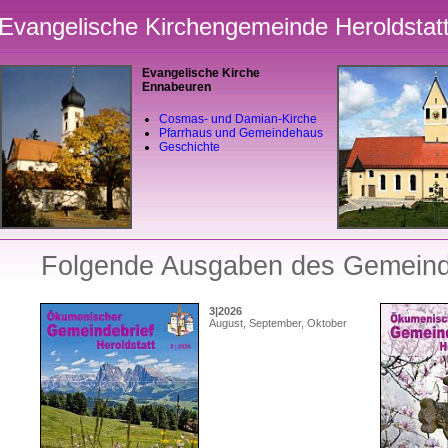
Evangelische Kirchengemeinde Heroldstat
Evangelische Kirche
Ennabeuren
Cosmas- und Damian-Kirche
Pfarrhaus und Gemeindehaus
Geschichte
Folgende Ausgaben des Gemeinde
3|2026
August, September, Oktober